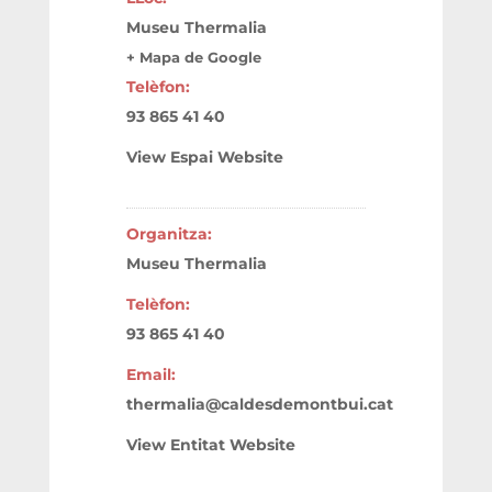
Museu Thermalia
+ Mapa de Google
Telèfon:
93 865 41 40
View Espai Website
Organitza:
Museu Thermalia
Telèfon:
93 865 41 40
Email:
thermalia@caldesdemontbui.cat
View Entitat Website